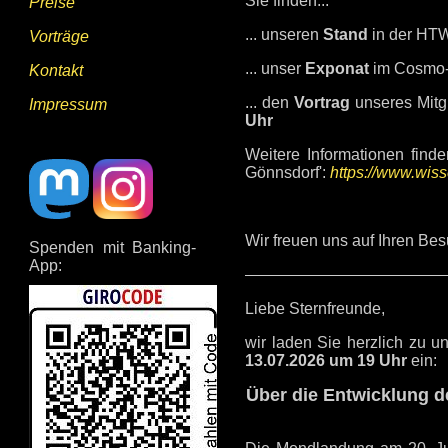
Sie finden...
Preise
... unseren
Stand
in der HTW
Vorträge
... unser
Exponat
im Cosmo-
Kontakt
... den
Vortrag
unseres Mitg
Impressum
Uhr
Weitere
Informationen find
Gönnsdorf':
https://www.wis
Wir freuen uns auf Ihren Bes
Spenden mit Banking-
App:
Liebe Sternfreunde,
wir laden Sie herzlich zu 
13.07.2026 um 19 Uhr
ein:
Über die Entwicklung d