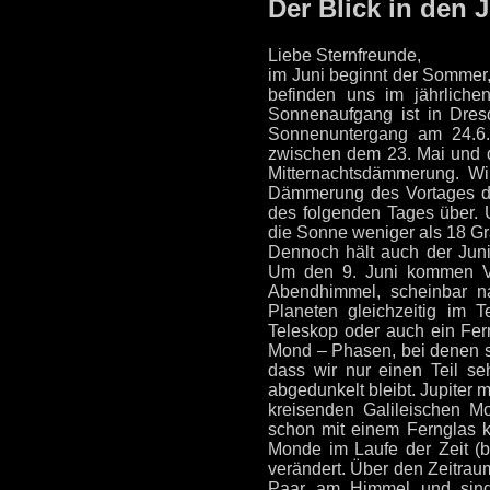
Der Blick in den
Liebe Sternfreunde,
im Juni beginnt der Sommer
befinden uns im jährliche
Sonnenaufgang ist in Dre
Sonnenuntergang am 24.
zwischen dem 23. Mai und d
Mitternachtsdämmerung. Wi
Dämmerung des Vortages di
des folgenden Tages über.
die Sonne weniger als 18 Gr
Dennoch hält auch der Juni
Um den 9. Juni kommen Ve
Abendhimmel, scheinbar n
Planeten gleichzeitig im 
Teleskop oder auch ein Fer
Mond – Phasen, bei denen s
dass wir nur einen Teil se
abgedunkelt bleibt. Jupiter
kreisenden Galileischen M
schon mit einem Fernglas ka
Monde im Laufe der Zeit (b
verändert. Über den Zeitrau
Paar am Himmel und sind 